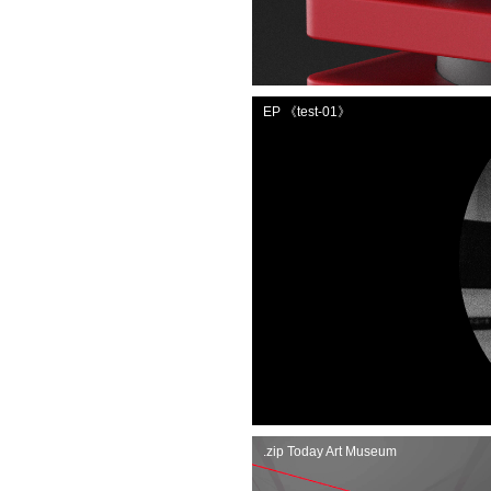
EP 《test-01》
.zip Today Art Museum