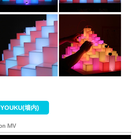
YOUKU(墙内)
ion MV