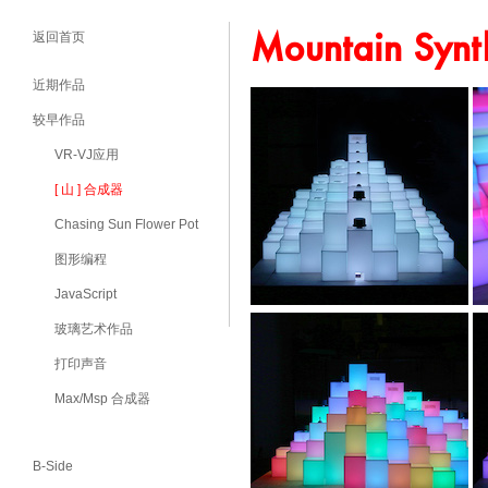
Mountain Synt
返回首页
近期作品
较早作品
VR-VJ应用
[ 山 ] 合成器
Chasing Sun Flower Pot
图形编程
JavaScript
玻璃艺术作品
打印声音
Max/Msp 合成器
B-Side