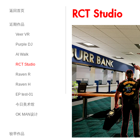
RCT Studio
返回首页
近期作品
Veer VR
Purple DJ
AI Walk
RCT Studio
Raven R
Raven H
EP test-01
今日美术馆
OK MAN设计
较早作品